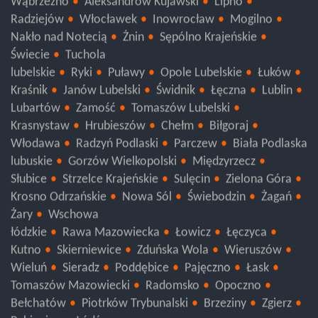
Wąbrzeźno
Aleksandrów Kujawski
Lipno
Radziejów
Włocławek
Inowrocław
Mogilno
Nakło nad Notecią
Żnin
Sępólno Krajeńskie
Świecie
Tuchola
lubelskie
Ryki
Puławy
Opole Lubelskie
Łuków
Kraśnik
Janów Lubelski
Świdnik
Łęczna
Lublin
Lubartów
Zamość
Tomaszów Lubelski
Krasnystaw
Hrubieszów
Chełm
Biłgoraj
Włodawa
Radzyń Podlaski
Parczew
Biała Podlaska
lubuskie
Gorzów Wielkopolski
Międzyrzecz
Słubice
Strzelce Krajeńskie
Sulęcin
Zielona Góra
Krosno Odrzańskie
Nowa Sól
Świebodzin
Żagań
Żary
Wschowa
łódzkie
Rawa Mazowiecka
Łowicz
Łęczyca
Kutno
Skierniewice
Zduńska Wola
Wieruszów
Wieluń
Sieradz
Poddębice
Pajęczno
Łask
Tomaszów Mazowiecki
Radomsko
Opoczno
Bełchatów
Piotrków Trybunalski
Brzeziny
Zgierz