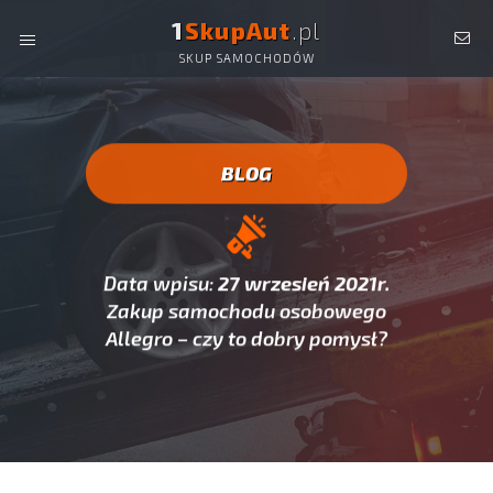
1
SkupAut
.pl
SKUP SAMOCHODÓW
SKUP AUT, SKUP SAMOCHODÓW -
AUTO SKUP CAŁA
POLSKA!
BLOG
Data wpisu:
27 wrzesień 2021r.
Zakup samochodu osobowego
Allegro – czy to dobry pomysł?