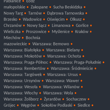
Pabianice
Łódź
małopolskie
Zakopane
Sucha Beskidzka
Nowy Targ
Tarnów
Dąbrowa Tarnowska
Brzesko
Wadowice
Oświęcim
Olkusz
Chrzanów
Nowy Sącz
Limanowa
Gorlice
Wieliczka
Proszowice
Myślenice
Kraków
Miechów
Bochnia
mazowieckie
Warszawa: Bemowo
Warszawa: Białołęka
Warszawa: Bielany
Warszawa: Mokotów
Warszawa: Ochota
Warszawa: Praga-Północ
Warszawa: Praga-Południe
Warszawa: Rembertów
Warszawa: Śródmieście
Warszawa: Targówek
Warszawa: Ursus
Warszawa: Ursynów
Warszawa: Wawer
Warszawa: Wesoła
Warszawa: Wilanów
Warszawa: Włochy
Warszawa: Wola
Warszawa: Żoliborz
Żyrardów
Sochaczew
Grójec
Węgrów
Sokołów Podlaski
Siedlce