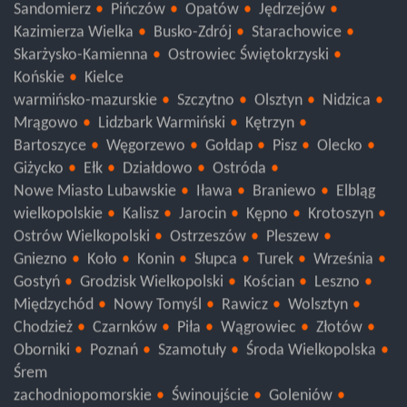
Sandomierz
Pińczów
Opatów
Jędrzejów
Kazimierza Wielka
Busko-Zdrój
Starachowice
Skarżysko-Kamienna
Ostrowiec Świętokrzyski
Końskie
Kielce
warmińsko-mazurskie
Szczytno
Olsztyn
Nidzica
Mrągowo
Lidzbark Warmiński
Kętrzyn
Bartoszyce
Węgorzewo
Gołdap
Pisz
Olecko
Giżycko
Ełk
Działdowo
Ostróda
Nowe Miasto Lubawskie
Iława
Braniewo
Elbląg
wielkopolskie
Kalisz
Jarocin
Kępno
Krotoszyn
Ostrów Wielkopolski
Ostrzeszów
Pleszew
Gniezno
Koło
Konin
Słupca
Turek
Września
Gostyń
Grodzisk Wielkopolski
Kościan
Leszno
Międzychód
Nowy Tomyśl
Rawicz
Wolsztyn
Chodzież
Czarnków
Piła
Wągrowiec
Złotów
Oborniki
Poznań
Szamotuły
Środa Wielkopolska
Śrem
zachodniopomorskie
Świnoujście
Goleniów