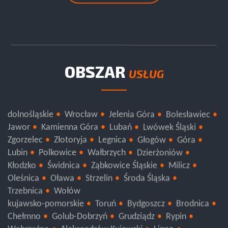
OBSZAR
USŁUG
dolnośląskie
Wrocław
Jelenia Góra
Bolesławiec
Jawor
Kamienna Góra
Lubań
Lwówek Śląski
Zgorzelec
Złotoryja
Legnica
Głogów
Góra
Lubin
Polkowice
Wałbrzych
Dzierżoniów
Kłodzko
Świdnica
Ząbkowice Śląskie
Milicz
Oleśnica
Oława
Strzelin
Środa Śląska
Trzebnica
Wołów
kujawsko-pomorskie
Toruń
Bydgoszcz
Brodnica
Chełmno
Golub-Dobrzyń
Grudziądz
Rypin