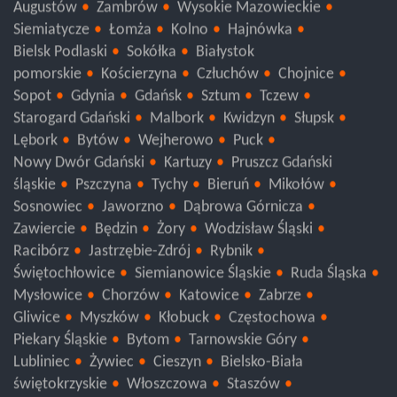
Augustów
Zambrów
Wysokie Mazowieckie
Siemiatycze
Łomża
Kolno
Hajnówka
Bielsk Podlaski
Sokółka
Białystok
pomorskie
Kościerzyna
Człuchów
Chojnice
Sopot
Gdynia
Gdańsk
Sztum
Tczew
Starogard Gdański
Malbork
Kwidzyn
Słupsk
Lębork
Bytów
Wejherowo
Puck
Nowy Dwór Gdański
Kartuzy
Pruszcz Gdański
śląskie
Pszczyna
Tychy
Bieruń
Mikołów
Sosnowiec
Jaworzno
Dąbrowa Górnicza
Zawiercie
Będzin
Żory
Wodzisław Śląski
Racibórz
Jastrzębie-Zdrój
Rybnik
Świętochłowice
Siemianowice Śląskie
Ruda Śląska
Mysłowice
Chorzów
Katowice
Zabrze
Gliwice
Myszków
Kłobuck
Częstochowa
Piekary Śląskie
Bytom
Tarnowskie Góry
Lubliniec
Żywiec
Cieszyn
Bielsko-Biała
świętokrzyskie
Włoszczowa
Staszów