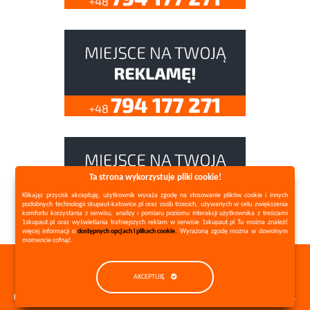
Ta strona wykorzystuje pliki cookie!
Klikając przycisk akceptuję, użytkownik wyraża zgodę na stosowanie plików cookie i innych
podobnych technologii skupaut-katowice.pl oraz osób trzecich, używanych w celu zwiększenia
komfortu korzystania z serwisu, analizy i pomiaru poziomu interakcji użytkownika z treściami
1skupaut.pl oraz wyświetlania trafniejszych reklam w serwisie 1skupaut.pl Tu można znaleźć
więcej informacji o
dostępnych opcjach i plikach cookie.
Wyrażoną zgodę można w dowolnym
momencie cofnąć.
Copyright ©
1skupaut.pl
2026 All Rights Reserved |
AKCEPTUJĘ
Polityka prywatności
Mapa strony
REALIZACJA:
dkstrony.pl | Tworzenie stron www • Serwis stron www • Usługi SEO.