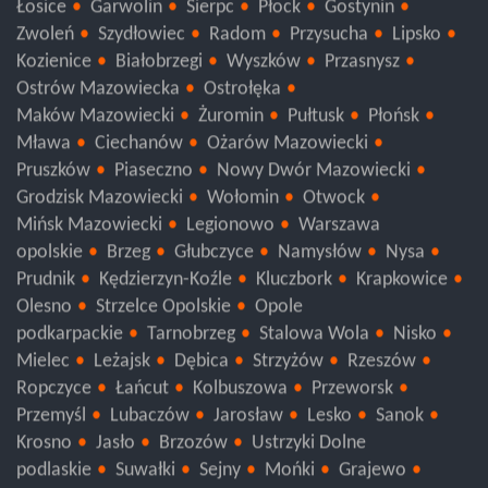
Łosice
Garwolin
Sierpc
Płock
Gostynin
Zwoleń
Szydłowiec
Radom
Przysucha
Lipsko
Kozienice
Białobrzegi
Wyszków
Przasnysz
Ostrów Mazowiecka
Ostrołęka
Maków Mazowiecki
Żuromin
Pułtusk
Płońsk
Mława
Ciechanów
Ożarów Mazowiecki
Pruszków
Piaseczno
Nowy Dwór Mazowiecki
Grodzisk Mazowiecki
Wołomin
Otwock
Mińsk Mazowiecki
Legionowo
Warszawa
opolskie
Brzeg
Głubczyce
Namysłów
Nysa
Prudnik
Kędzierzyn-Koźle
Kluczbork
Krapkowice
Olesno
Strzelce Opolskie
Opole
podkarpackie
Tarnobrzeg
Stalowa Wola
Nisko
Mielec
Leżajsk
Dębica
Strzyżów
Rzeszów
Ropczyce
Łańcut
Kolbuszowa
Przeworsk
Przemyśl
Lubaczów
Jarosław
Lesko
Sanok
Krosno
Jasło
Brzozów
Ustrzyki Dolne
podlaskie
Suwałki
Sejny
Mońki
Grajewo