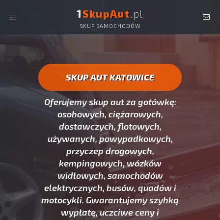
1
SkupAut
.pl
SKUP SAMOCHODÓW
SKUP AUT KATOWICE -
OSOBOWYCH,
DOSTAWCZYCH, CIĘŻAROWYCH, UŻYWANYCH ORAZ
POWYPADKOWYCH.
SKUP AUT KATOWICE
Oferujemy skup aut za gotówkę:
osobowych, ciężarowych,
dostawczych, flotowych,
używanych, powypadkowych,
przyczep drogowych,
kempingowych, wózków
widłowych, samochodów
elektrycznych, busów, quadów i
motocykli. Gwarantujemy szybką
wypłatę, uczciwe ceny i