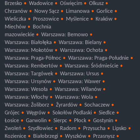
Nowy Targ
Tarnów
Dąbrowa Tarnowska
Brzesko
Wadowice
Oświęcim
Olkusz
Chrzanów
Nowy Sącz
Limanowa
Gorlice
Wieliczka
Proszowice
Myślenice
Kraków
Miechów
Bochnia
mazowieckie
Warszawa: Bemowo
Warszawa: Białołęka
Warszawa: Bielany
Warszawa: Mokotów
Warszawa: Ochota
Warszawa: Praga-Północ
Warszawa: Praga-Południe
Warszawa: Rembertów
Warszawa: Śródmieście
Warszawa: Targówek
Warszawa: Ursus
Warszawa: Ursynów
Warszawa: Wawer
Warszawa: Wesoła
Warszawa: Wilanów
Warszawa: Włochy
Warszawa: Wola
Warszawa: Żoliborz
Żyrardów
Sochaczew
Grójec
Węgrów
Sokołów Podlaski
Siedlce
Łosice
Garwolin
Sierpc
Płock
Gostynin
Zwoleń
Szydłowiec
Radom
Przysucha
Lipsko