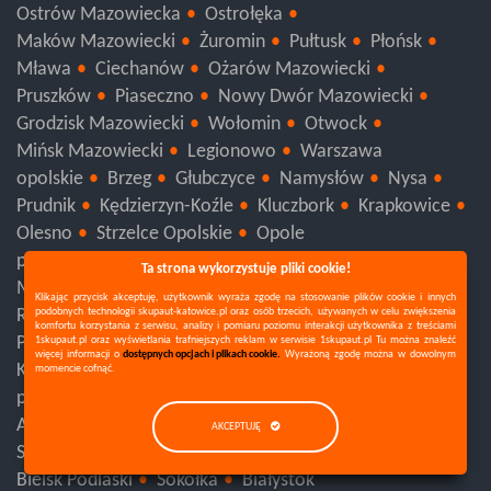
Kozienice
Białobrzegi
Wyszków
Przasnysz
Ostrów Mazowiecka
Ostrołęka
Maków Mazowiecki
Żuromin
Pułtusk
Płońsk
Mława
Ciechanów
Ożarów Mazowiecki
Pruszków
Piaseczno
Nowy Dwór Mazowiecki
Grodzisk Mazowiecki
Wołomin
Otwock
Mińsk Mazowiecki
Legionowo
Warszawa
opolskie
Brzeg
Głubczyce
Namysłów
Nysa
Prudnik
Kędzierzyn-Koźle
Kluczbork
Krapkowice
Ta strona wykorzystuje pliki cookie!
Olesno
Strzelce Opolskie
Opole
podkarpackie
Tarnobrzeg
Stalowa Wola
Nisko
Klikając przycisk akceptuję, użytkownik wyraża zgodę na stosowanie plików cookie i innych
podobnych technologii skupaut-katowice.pl oraz osób trzecich, używanych w celu zwiększenia
Mielec
Leżajsk
Dębica
Strzyżów
Rzeszów
komfortu korzystania z serwisu, analizy i pomiaru poziomu interakcji użytkownika z treściami
1skupaut.pl oraz wyświetlania trafniejszych reklam w serwisie 1skupaut.pl Tu można znaleźć
Ropczyce
Łańcut
Kolbuszowa
Przeworsk
więcej informacji o
dostępnych opcjach i plikach cookie.
Wyrażoną zgodę można w dowolnym
momencie cofnąć.
Przemyśl
Lubaczów
Jarosław
Lesko
Sanok
Krosno
Jasło
Brzozów
Ustrzyki Dolne
AKCEPTUJĘ
podlaskie
Suwałki
Sejny
Mońki
Grajewo
Augustów
Zambrów
Wysokie Mazowieckie