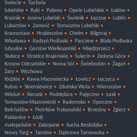
Nakło nad Notecią
Żnin
Sępólno Krajeńskie
Świecie
Tuchola
lubelskie
Ryki
Puławy
Opole Lubelskie
Łuków
Kraśnik
Janów Lubelski
Świdnik
Łęczna
Lublin
Lubartów
Zamość
Tomaszów Lubelski
Krasnystaw
Hrubieszów
Chełm
Biłgoraj
Włodawa
Radzyń Podlaski
Parczew
Biała Podlaska
lubuskie
Gorzów Wielkopolski
Międzyrzecz
Słubice
Strzelce Krajeńskie
Sulęcin
Zielona Góra
Krosno Odrzańskie
Nowa Sól
Świebodzin
Żagań
Żary
Wschowa
łódzkie
Rawa Mazowiecka
Łowicz
Łęczyca
Kutno
Skierniewice
Zduńska Wola
Wieruszów
Wieluń
Sieradz
Poddębice
Pajęczno
Łask
Tomaszów Mazowiecki
Radomsko
Opoczno
Bełchatów
Piotrków Trybunalski
Brzeziny
Zgierz
Pabianice
Łódź
małopolskie
Zakopane
Sucha Beskidzka