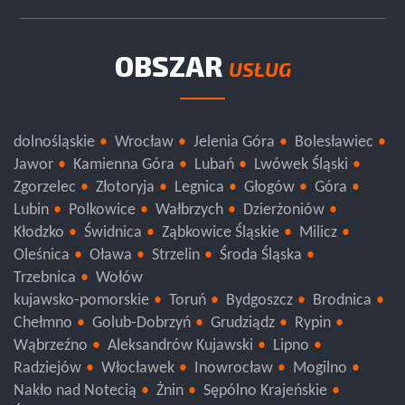
OBSZAR
USŁUG
dolnośląskie
Wrocław
Jelenia Góra
Bolesławiec
Jawor
Kamienna Góra
Lubań
Lwówek Śląski
Zgorzelec
Złotoryja
Legnica
Głogów
Góra
Lubin
Polkowice
Wałbrzych
Dzierżoniów
Kłodzko
Świdnica
Ząbkowice Śląskie
Milicz
Oleśnica
Oława
Strzelin
Środa Śląska
Trzebnica
Wołów
kujawsko-pomorskie
Toruń
Bydgoszcz
Brodnica
Chełmno
Golub-Dobrzyń
Grudziądz
Rypin
Wąbrzeźno
Aleksandrów Kujawski
Lipno
Radziejów
Włocławek
Inowrocław
Mogilno